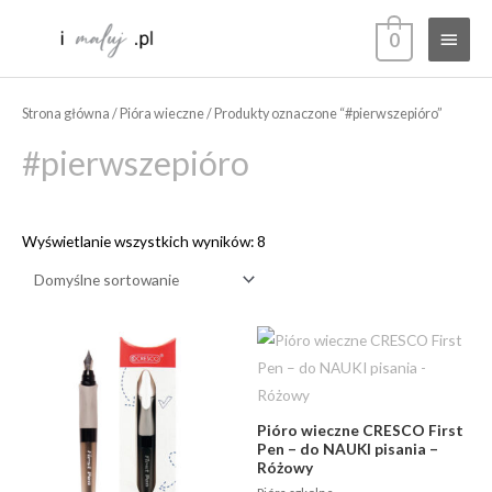
Przejdź
Głów
0
do
treści
menu
Strona główna
/
Pióra wieczne
/ Produkty oznaczone “#pierwszepióro”
#pierwszepióro
Wyświetlanie wszystkich wyników: 8
Pióro wieczne CRESCO First
Pen – do NAUKI pisania –
Różowy