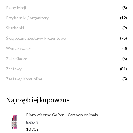
Plany lekcji
(8)
Przyborniki / organizery
(12)
Skarbonki
(9)
Świąteczne Zestawy Prezentowe
(75)
Wymazywacze
(8)
Zakreślacze
(6)
Zestawy
(81)
Zestawy Komunijne
(5)
Najczęściej kupowane
Pióro wieczne GoPen - Cartoon Animals
Oceniono
10,75
zł
5.00
na 5