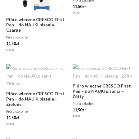
Pióra szkolne
11,50
zł
Oceniono
Pióro wieczne CRESCO First
0
Pen – do NAUKI pisania –
na
5
Czarne
Pióra szkolne
11,50
zł
Oceniono
0
na
5
Pióro wieczne CRESCO First
Pen – do NAUKI pisania –
Pióro wieczne CRESCO First
Żółty
Pen – do NAUKI pisania –
Pióra szkolne
Zielony
11,50
zł
Pióra szkolne
11,50
zł
Oceniono
0
na
Oceniono
5
0
na