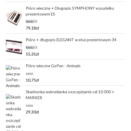
Pióro wieczne + Długopis SYMPHONY w pudełku
prezentowym ES
Oceniono
79,18
zł
5.00
na 5
Pióro + długopis ELEGANT w etui prezentowym 34
Oceniono
55,35
zł
5.00
na 5
Pióro wieczne GoPen - Animals
O
10,75
zł
c
e
n
Skarbonka wykreślanka oszczędzanie cel 10 000 +
i
MARKER
o
n
o
0
O
29,30
zł
n
c
a
e
5
n
i
o