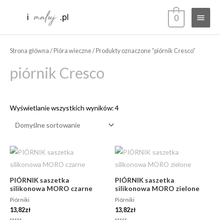
Przejdź
Głów
0
do
treści
menu
Strona główna
/
Pióra wieczne
/ Produkty oznaczone “piórnik Cresco”
piórnik Cresco
Wyświetlanie wszystkich wyników: 4
PIÓRNIK saszetka
PIÓRNIK saszetka
silikonowa MORO czarne
silikonowa MORO zielone
Piórniki
Piórniki
13,82
zł
13,82
zł