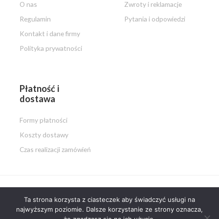
O nas
Zwroty i reklamacje
Regulamin
Pytania i odpowiedzi
Kontakt i dane firmy
Polityka prywatności
Płatność i
dostawa
Formy płatności
Koszty dostawy
Czas realizacji zamówień
Ta strona korzysta z ciasteczek aby świadczyć usługi na
Copyright © 2026 PISZ i MALUJ.pl
najwyższym poziomie. Dalsze korzystanie ze strony oznacza,