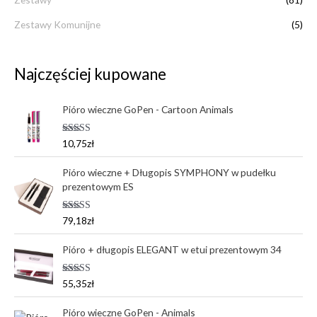
Zestawy Komunijne
(5)
Najczęściej kupowane
Pióro wieczne GoPen - Cartoon Animals
Oceniono
10,75
zł
5.00
na 5
Pióro wieczne + Długopis SYMPHONY w pudełku
prezentowym ES
Oceniono
79,18
zł
5.00
na 5
Pióro + długopis ELEGANT w etui prezentowym 34
Oceniono
55,35
zł
5.00
na 5
Pióro wieczne GoPen - Animals