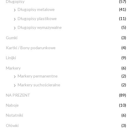
:
Długopisy
(57)
n
x
Długopisy metalowe
(41)
Długopisy plastikowe
(11)
Długopisy wymazywalne
(5)
Gumki
(3)
Kartki / Bony podarunkowe
(4)
Linijki
(9)
Markery
(6)
Markery permanentne
(2)
Markery suchościeralne
(2)
NA PREZENT
(89)
Naboje
(10)
Notatniki
(6)
Ołówki
(3)