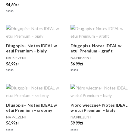
54,60
zł
Oceniono
0
na
5
Długopis+ Notes IDEAL w
Długopis+ Notes IDEAL w
etui Premium – biały
etui Premium – grafit
NA PREZENT
NA PREZENT
56,99
zł
56,99
zł
Oceniono
Oceniono
0
0
na
na
5
5
Długopis+ Notes IDEAL w
Pióro wieczne+ Notes IDEAL
etui Premium – srebrny
w etui Premium – biały
NA PREZENT
NA PREZENT
56,99
zł
59,99
zł
Oceniono
Oceniono