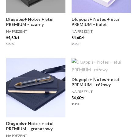
Długopis+ Notes + etui
Długopis+ Notes + etui
PREMIUM – czarny
PREMIUM – fiolet
NA PREZENT
NA PREZENT
54,60
zł
54,60
zł
Oceniono
Oceniono
0
0
na
na
5
5
Długopis+ Notes + etui
PREMIUM – różowy
NA PREZENT
54,60
zł
Oceniono
0
na
5
Długopis+ Notes + etui
PREMIUM – granatowy
NA PREZENT