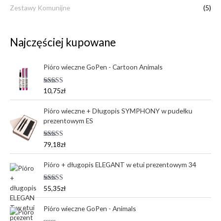
Zestawy Komunijne
(5)
Najczęściej kupowane
Pióro wieczne GoPen - Cartoon Animals
Oceniono
10,75
zł
5.00
na 5
Pióro wieczne + Długopis SYMPHONY w pudełku
prezentowym ES
Oceniono
79,18
zł
5.00
na 5
Pióro + długopis ELEGANT w etui prezentowym 34
Oceniono
55,35
zł
5.00
na 5
Pióro wieczne GoPen - Animals