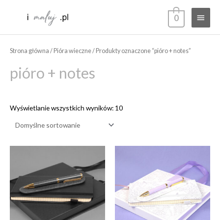
Przejdź
Głów
0
do
treści
menu
Strona główna
/
Pióra wieczne
/ Produkty oznaczone “pióro + notes”
pióro + notes
Wyświetlanie wszystkich wyników: 10