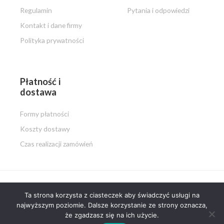
Regulamin
Pytania i odpowiedzi
Kontakt i dane firmy
Polityka prywatności
Płatność i
dostawa
Formy płatności
Koszty dostawy
Czas realizacji zamówień
Ta strona korzysta z ciasteczek aby świadczyć usługi na
Copyright © 2026 PISZ i MALUJ.pl
najwyższym poziomie. Dalsze korzystanie ze strony oznacza,
że zgadzasz się na ich użycie.
Powered by PISZ i MALUJ.pl