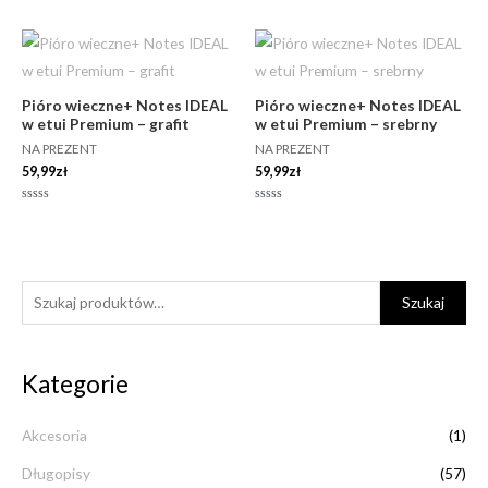
0
0
na
na
5
5
Pióro wieczne+ Notes IDEAL
Pióro wieczne+ Notes IDEAL
w etui Premium – grafit
w etui Premium – srebrny
NA PREZENT
NA PREZENT
59,99
zł
59,99
zł
Oceniono
Oceniono
0
0
na
na
5
5
S
C
C
Szukaj
z
e
e
u
n
n
Kategorie
k
a
a
a
m
m
Akcesoria
(1)
j
i
a
:
Długopisy
(57)
n
x