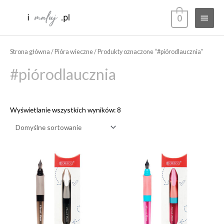
Przejdź
Głów
0
do
treści
menu
Strona główna
/
Pióra wieczne
/ Produkty oznaczone “#piórodlaucznia”
#piórodlaucznia
Wyświetlanie wszystkich wyników: 8