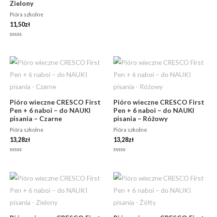
Zielony
Pióra szkolne
11,50
zł
Oceniono
0
na
5
Pióro wieczne CRESCO First
Pióro wieczne CRESCO First
Pen + 6 naboi – do NAUKI
Pen + 6 naboi – do NAUKI
pisania – Czarne
pisania – Różowy
Pióra szkolne
Pióra szkolne
13,28
zł
13,28
zł
Oceniono
Oceniono
0
0
na
na
5
5