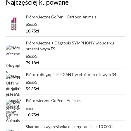
Najczęściej kupowane
Pióro wieczne GoPen - Cartoon Animals
Oceniono
10,75
zł
5.00
na 5
Pióro wieczne + Długopis SYMPHONY w pudełku
prezentowym ES
Oceniono
79,18
zł
5.00
na 5
Pióro + długopis ELEGANT w etui prezentowym 34
Oceniono
55,35
zł
5.00
na 5
Pióro wieczne GoPen - Animals
O
10,75
zł
c
e
n
Skarbonka wykreślanka oszczędzanie cel 10 000 +
i