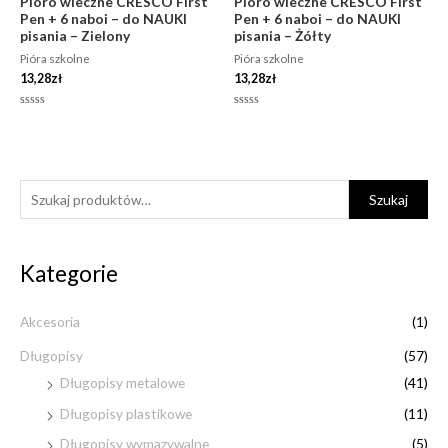
Pióro wieczne CRESCO First
Pióro wieczne CRESCO First
Pen + 6 naboi – do NAUKI
Pen + 6 naboi – do NAUKI
pisania – Zielony
pisania – Żółty
Pióra szkolne
Pióra szkolne
13,28
zł
13,28
zł
Oceniono
Oceniono
0
0
na
na
5
5
S
C
C
Szukaj
z
e
e
u
n
n
Kategorie
k
a
a
a
m
m
Akcesoria
(1)
j
i
a
:
Długopisy
(57)
n
x
Długopisy metalowe
(41)
Długopisy plastikowe
(11)
Długopisy wymazywalne
(5)