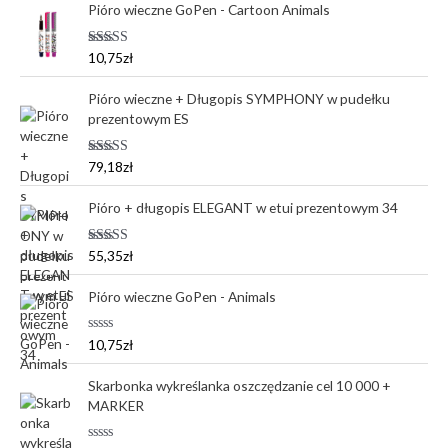
Pióro wieczne GoPen - Cartoon Animals
Oceniono
10,75
zł
5.00
na 5
Pióro wieczne + Długopis SYMPHONY w pudełku
prezentowym ES
Oceniono
79,18
zł
5.00
na 5
Pióro + długopis ELEGANT w etui prezentowym 34
Oceniono
55,35
zł
5.00
na 5
Pióro wieczne GoPen - Animals
O
10,75
zł
c
e
n
Skarbonka wykreślanka oszczędzanie cel 10 000 +
i
MARKER
o
n
o
0