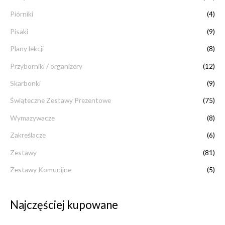
Piórniki
(4)
Pisaki
(9)
Plany lekcji
(8)
Przyborniki / organizery
(12)
Skarbonki
(9)
Świąteczne Zestawy Prezentowe
(75)
Wymazywacze
(8)
Zakreślacze
(6)
Zestawy
(81)
Zestawy Komunijne
(5)
Najczęściej kupowane