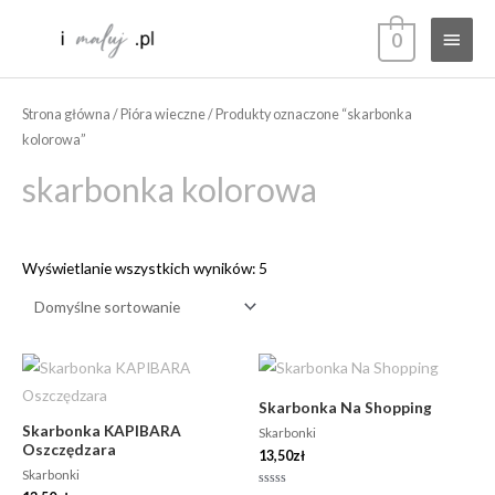
Przejdź
Głów
0
do
treści
menu
Strona główna
/
Pióra wieczne
/ Produkty oznaczone “skarbonka
kolorowa”
skarbonka kolorowa
Wyświetlanie wszystkich wyników: 5
Skarbonka Na Shopping
Skarbonka KAPIBARA
Skarbonki
Oszczędzara
13,50
zł
Skarbonki