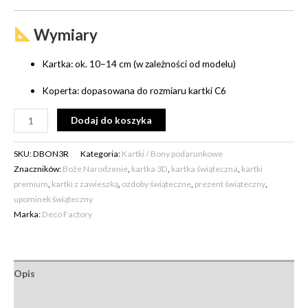
Wymiary
Kartka: ok. 10–14 cm (w zależności od modelu)
Koperta: dopasowana do rozmiaru kartki C6
Alternative:
Dodaj do koszyka
SKU:
DBON3R
Kategoria:
Kartki / Bony podarunkowe
Znaczników:
Boże Narodzenie
,
kartka 3D
,
kartka świąteczna
,
kartki
premium
,
kartki z zawieszką
,
ozdoby świąteczne
,
prezent świąteczny
,
upominek świąteczny
Marka:
Deco Factory
Opis
Opinie (0)