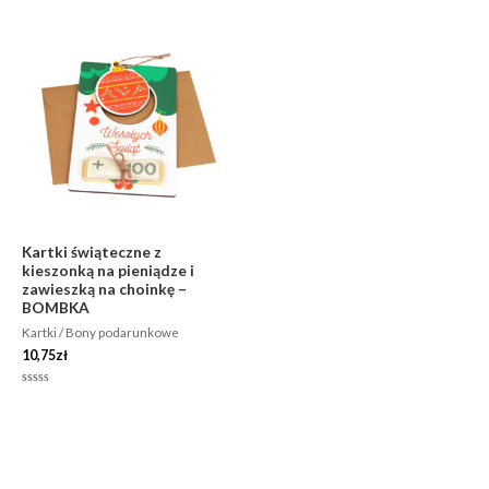
5
na
5
Kartki świąteczne z
kieszonką na pieniądze i
zawieszką na choinkę –
BOMBKA
Kartki / Bony podarunkowe
10,75
zł
Oceniono
0
na
5