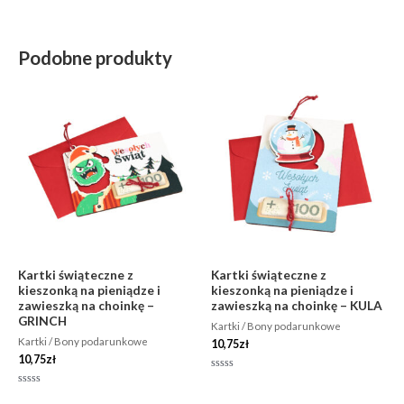
Podobne produkty
Kartki świąteczne z
Kartki świąteczne z
kieszonką na pieniądze i
kieszonką na pieniądze i
zawieszką na choinkę –
zawieszką na choinkę – KULA
GRINCH
Kartki / Bony podarunkowe
Kartki / Bony podarunkowe
10,75
zł
10,75
zł
Oceniono
0
Oceniono
na
0