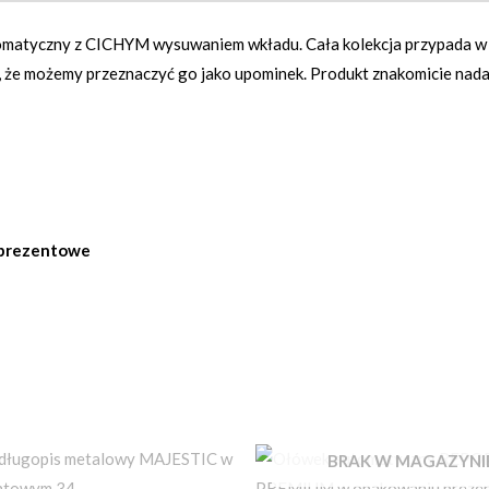
atyczny z CICHYM wysuwaniem wkładu. Cała kolekcja przypada w g
e możemy przeznaczyć go jako upominek. Produkt znakomicie nadaje 
prezentowe
BRAK W MAGAZYNI