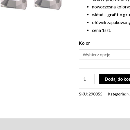
nowoczesna kolory
wkład –
grafit o gr
ołówek zapakowan
cena 1szt.
Kolor
Dodaj do ko
SKU:
290055
Kategorie:
N