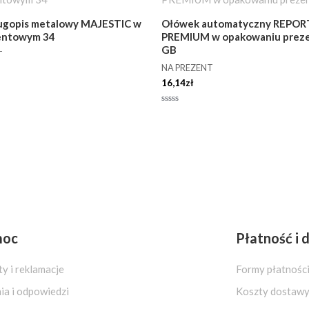
ługopis metalowy MAJESTIC w
Ołówek automatyczny REPOR
zentowym 34
PREMIUM w opakowaniu prez
GB
T
NA PREZENT
16,14
zł
Oceniono
0
na
5
moc
Płatność i
y i reklamacje
Formy płatnośc
ia i odpowiedzi
Koszty dostaw