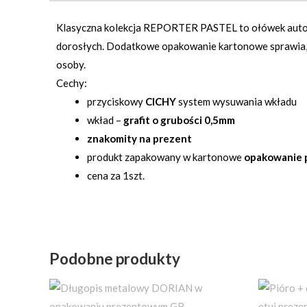
Klasyczna kolekcja REPORTER PASTEL to ołówek autom
dorosłych. Dodatkowe opakowanie kartonowe sprawia, ż
osoby.
Cechy:
przyciskowy
CICHY
system wysuwania wkładu
wkład –
grafit o grubości 0,5mm
znakomity na prezent
produkt zapakowany w kartonowe
opakowanie 
cena za 1szt.
Podobne produkty