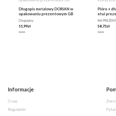
Długopis metalowy DORIAN w
Pióro + d
opakowaniu prezentowym GB
etui pre
Długopisy
NA PREZEN
11,99
zł
58,73
zł
Oceniono
Oceniono
0
0
na
na
5
5
Informacje
Po
O nas
Zwrot
Regulamin
Pytan