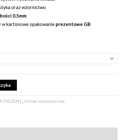
styka oraz wzornictwo
ubości 0,5mm
y w kartonowe opakowanie
prezentowe GB
Alternative:
szyka
A PREZENT
,
Ołówki automatyczne