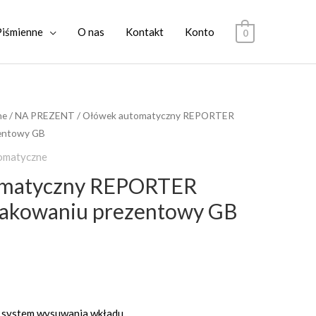
Piśmienne
O nas
Kontakt
Konto
0
ne
/
NA PREZENT
/ Ołówek automatyczny REPORTER
entowy GB
omatyczne
omatyczny REPORTER
akowaniu prezentowy GB
 system wysuwania wkładu