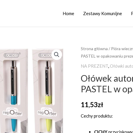
Home
Zestawy Komunijne
ilość
Strona główna
/
Pióra wiecz
PASTEL w opakowaniu prez
Ołówek
automatyczny
NA PREZENT
,
Ołówki aut
REPORTER
Ołówek aut
PASTEL
PASTEL w op
w
opakowaniu
11,53
zł
prezentowy
GB
Cechy produktu:
CICHY
przyciskowy