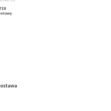
TER
entowy
 dostawa
i
y