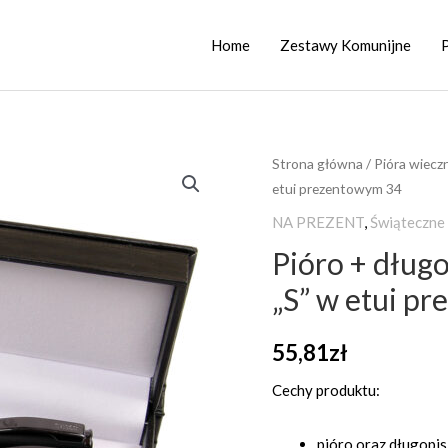
Home
Zestawy Komunijne
ilość
Strona główna
/
Pióra wiecz
etui prezentowym 34
Pióro
+
NA PREZENT
,
Świąteczne
długopis
Pióro + dłu
metalowy
„S” w etui p
EXCLUSIVE
"S"
55,81
zł
w
etui
Cechy produktu:
prezentowym
34
pióro oraz długopi