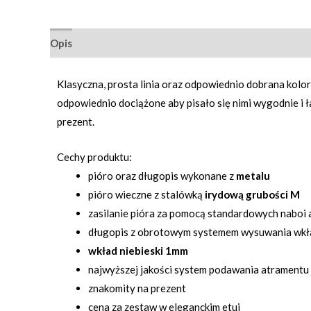
Opis
Informacje dodatkowe
Opinie (0)
Klasyczna, prosta linia oraz odpowiednio dobrana kolory
odpowiednio dociążone aby pisało się nimi wygodnie i ł
prezent.
Cechy produktu:
pióro oraz długopis wykonane z
metalu
pióro wieczne z stalówką
irydową grubości M
zasilanie pióra za pomocą standardowych nabo
długopis z obrotowym systemem wysuwania wkł
wkład niebieski 1mm
najwyższej jakości system podawania atramentu
znakomity na prezent
cena za zestaw w eleganckim etui