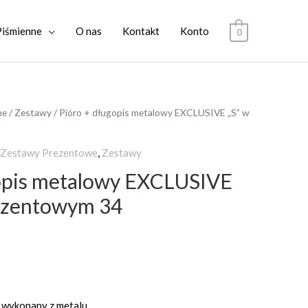
Piśmienne
O nas
Kontakt
Konto
0
ne
/
Zestawy
/ Pióro + długopis metalowy EXCLUSIVE „S” w
 Zestawy Prezentowe
,
Zestawy
gopis metalowy EXCLUSIVE
rezentowym 34
s wykonany z metalu