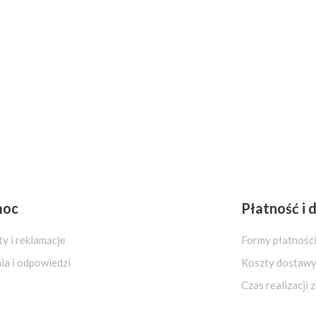
moc
Płatność i
y i reklamacje
Formy płatnośc
ia i odpowiedzi
Koszty dostaw
Czas realizacji