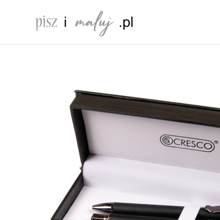
Przejdź
do
treści