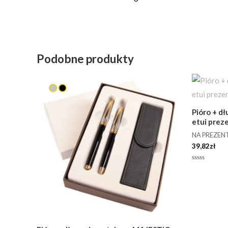
Podobne produkty
Pióro + d
etui pre
NA PREZEN
39,82
zł
Oceniono
0
na
5