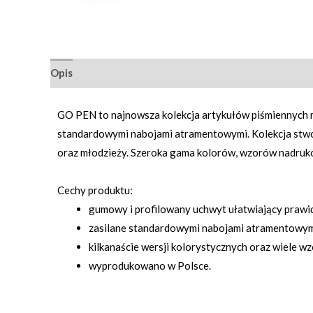
Opis
Informacje dodatkowe
Opinie (0)
GO PEN to najnowsza kolekcja artykułów piśmiennych 
standardowymi nabojami atramentowymi. Kolekcja stwor
oraz młodzieży. Szeroka gama kolorów, wzorów nadrukó
Cechy produktu:
gumowy i profilowany uchwyt ułatwiający prawi
zasilane standardowymi nabojami atramentowy
kilkanaście wersji kolorystycznych oraz wiele
wyprodukowano w Polsce.