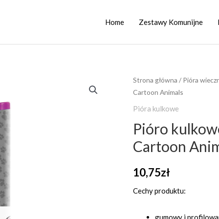
Home
Zestawy Komunijne
ilość
Strona główna
/
Pióra wiecz
Cartoon Animals
Pióro
kulkowe
Pióra kulkowe
na
Pióro kulkow
naboje
Cartoon Anim
GoPen
-
10,75
zł
Cartoon
Animals
Cechy produktu:
gumowy i profilowa