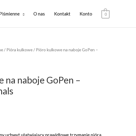
Piśmienne
O nas
Kontakt
Konto
0
ne
/
Pióra kulkowe
/ Pióro kulkowe na naboje GoPen –
e na naboje GoPen –
als
ny uchwyt ułatwiający prawidłowe trzymanie pióra