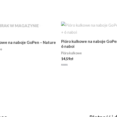
BRAK W MAGAZYNIE
Pióro kulkowe na naboje GoP
kowe na naboje GoPen – Nature
6 naboi
we
Pióra kulkowe
14,59
zł
Oceniono
0
na
5