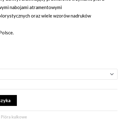
owymi nabojami atramentowymi
 kolorystycznych oraz wiele wzorów nadruków
olsce.
Alternative:
szyka
:
Pióra kulkowe