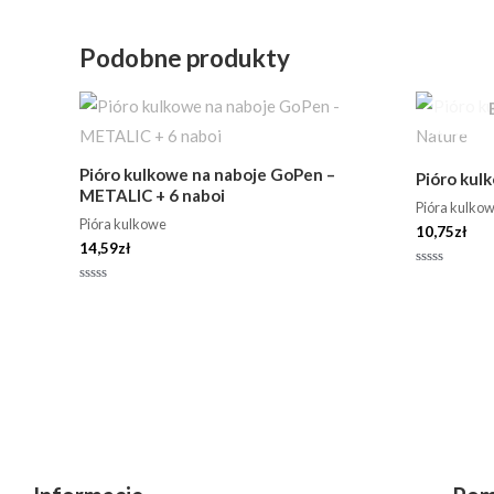
Podobne produkty
Pióro kulkowe na naboje GoPen –
Pióro kul
METALIC + 6 naboi
Pióra kulko
Pióra kulkowe
10,75
zł
14,59
zł
Oceniono
0
Oceniono
na
0
5
na
5