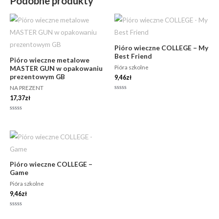
Podobne produkty
Pióro wieczne COLLEGE – My
Best Friend
Pióro wieczne metalowe
Pióra szkolne
MASTER GUN w opakowaniu
prezentowym GB
9,46
zł
NA PREZENT
Oceniono
17,37
zł
0
na
5
Oceniono
0
na
5
Pióro wieczne COLLEGE –
Game
Pióra szkolne
9,46
zł
Oceniono
0