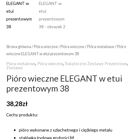
Strona główna
/
Pióra wieczne
/
Pióra wieczne
/
Pióra metalowe
/ Pióro
wieczne ELEGANT w etui prezentowym 38
Pióra metalowe
,
Pióra wieczne
,
Świąteczne Zestawy Prezentowe
,
Zestawy
Pióro wieczne ELEGANT w etui
prezentowym 38
38,28
zł
Cechy produktu:
pióro wykonane z szlachetnego i ciężkiego metalu
stalówka irydowa grubości M