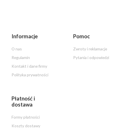
na
5
Informacje
Pomoc
O nas
Zwroty i reklamacje
Regulamin
Pytania i odpowiedzi
Kontakt i dane firmy
Polityka prywatności
Płatność i
dostawa
Formy płatności
Koszty dostawy