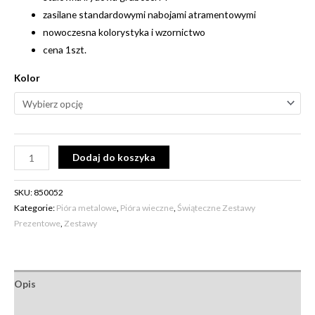
zasilane standardowymi nabojami atramentowymi
nowoczesna kolorystyka i wzornictwo
cena 1szt.
Kolor
Alternative:
Dodaj do koszyka
SKU:
850052
Kategorie:
Pióra metalowe
,
Pióra wieczne
,
Świąteczne Zestawy
Prezentowe
,
Zestawy
Opis
Informacje dodatkowe