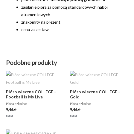
zasilanie pióra za pomocą standardowych naboi
atramentowych
znakomity na prezent
cena za zestaw
Podobne produkty
Pióro wieczne COLLEGE –
Pióro wieczne COLLEGE –
Football is My Live
Gold
Pióra szkolne
Pióra szkolne
9,46
zł
9,46
zł
Oceniono
Oceniono
0
0
na
na
5
5
BRAK W MAGAZYNIE