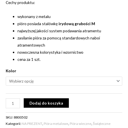
Cechy produktu:
wykonany z metalu
pióro posiada stalówkę
irydową grubości M
najwyższej jakości system podawania atramentu
zasilanie pióra za pomocą standardowych naboi
atramentowych
nowoczesna kolorystyka i wzornictwo
cena za 1 szt.
Kolor
Alternative:
Dodaj do koszyka
SKU:
8800502
Kategorii:
NA PREZENT
,
Pióra metalowe
,
Pióra wieczne
,
Świąteczne