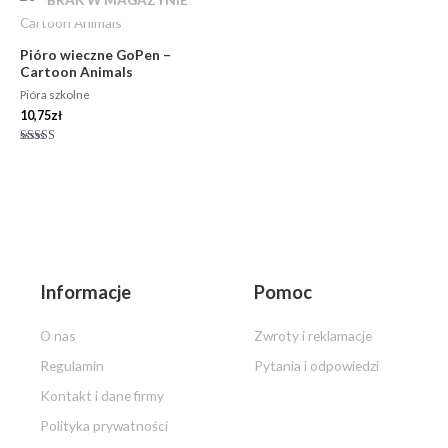
Pióro wieczne GoPen –
Cartoon Animals
Pióra szkolne
10,75
zł
Oceniono
5.00
na 5
Informacje
Pomoc
O nas
Zwroty i reklamacje
Regulamin
Pytania i odpowiedzi
Kontakt i dane firmy
Polityka prywatności