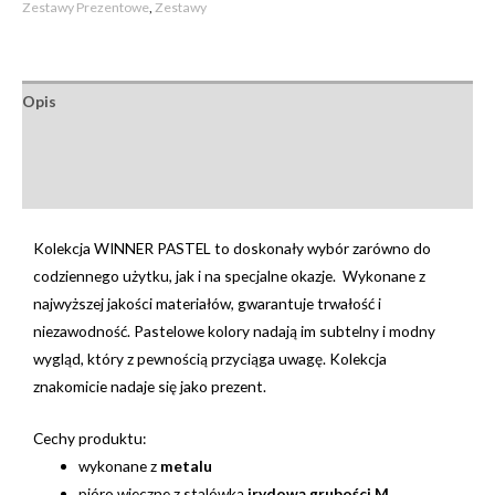
Zestawy Prezentowe
,
Zestawy
Opis
Informacje dodatkowe
Opinie (0)
Kolekcja WINNER PASTEL to doskonały wybór zarówno do
codziennego użytku, jak i na specjalne okazje. Wykonane z
najwyższej jakości materiałów, gwarantuje trwałość i
niezawodność. Pastelowe kolory nadają im subtelny i modny
wygląd, który z pewnością przyciąga uwagę. Kolekcja
znakomicie nadaje się jako prezent.
Cechy produktu:
wykonane z
metalu
pióro wieczne z stalówką
irydową grubości M