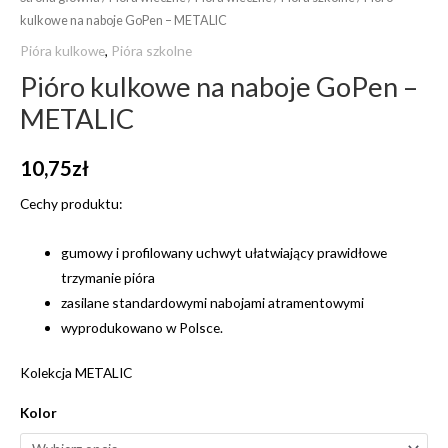
kulkowe na naboje GoPen – METALIC
Pióra kulkowe
,
Pióra szkolne
Pióro kulkowe na naboje GoPen –
METALIC
10,75
zł
Cechy produktu:
gumowy i profilowany uchwyt ułatwiający prawidłowe
trzymanie pióra
zasilane standardowymi nabojami atramentowymi
wyprodukowano w Polsce.
Kolekcja METALIC
Kolor