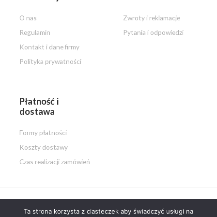
O nas
Zwroty i reklamacje
Regulamin
Pytania i odpowiedzi
Kontakt i dane firmy
Polityka prywatności
Płatność i
dostawa
Formy płatności
Koszty dostawy
Czas realizacji zamówień
Ta strona korzysta z ciasteczek aby świadczyć usługi na
Copyright © 2026 PISZ i MALUJ.pl