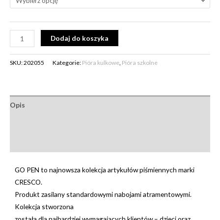
Alternative:
Dodaj do koszyka
SKU:
202055
Kategorie:
Pióra kulkowe
,
Pióra szkolne
Opis
Informacje dodatkowe
Opinie (0)
GO PEN to najnowsza kolekcja artykułów piśmiennych marki
CRESCO.
Produkt zasilany standardowymi nabojami atramentowymi.
Kolekcja stworzona
została dla najbardziej wymagających klientów – dzieci oraz