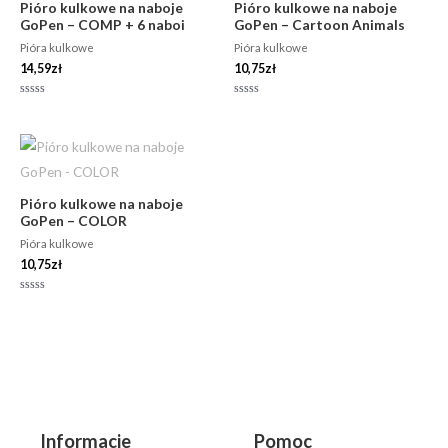
Pióro kulkowe na naboje
Pióro kulkowe na naboje
GoPen – COMP + 6 naboi
GoPen – Cartoon Animals
Pióra kulkowe
Pióra kulkowe
14,59
zł
10,75
zł
Oceniono
Oceniono
0
0
na
na
5
5
Pióro kulkowe na naboje
GoPen – COLOR
Pióra kulkowe
10,75
zł
Oceniono
0
na
5
Informacje
Pomoc