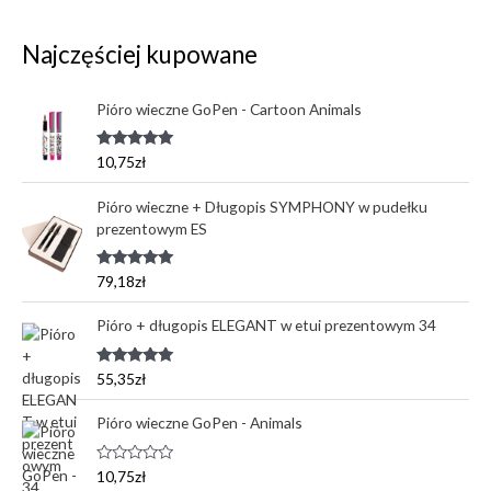
Najczęściej kupowane
Pióro wieczne GoPen - Cartoon Animals
Oceniono
10,75
zł
5.00
na 5
Pióro wieczne + Długopis SYMPHONY w pudełku
prezentowym ES
Oceniono
79,18
zł
5.00
na 5
Pióro + długopis ELEGANT w etui prezentowym 34
Oceniono
55,35
zł
5.00
na 5
Pióro wieczne GoPen - Animals
O
10,75
zł
c