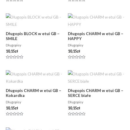
Oceniono
Oceniono
0
0
na
na
5
5
Długopis BLOCK w etui GB –
Długopis CHARM w etui GB –
SMILE
HAPPY
Długopisy
Długopisy
10,15
zł
10,15
zł
Oceniono
Oceniono
0
0
na
na
5
5
Długopis CHARM w etui GB –
Długopis CHARM w etui GB –
Kokardka
SERCE białe
Długopisy
Długopisy
10,15
zł
10,15
zł
Oceniono
Oceniono
0
0
na
na
5
5