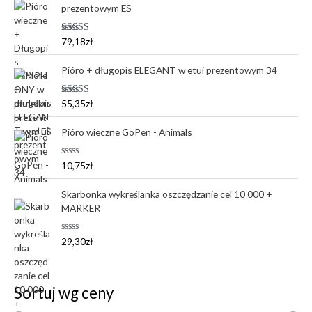
prezentowym ES
Oceniono
79,18
zł
5.00
na 5
Pióro + długopis ELEGANT w etui prezentowym 34
Oceniono
55,35
zł
5.00
na 5
Pióro wieczne GoPen - Animals
O
10,75
zł
c
e
n
Skarbonka wykreślanka oszczędzanie cel 10 000 +
i
MARKER
o
n
o
0
O
29,30
zł
n
c
a
e
5
n
i
o
Sortuj wg ceny
n
o