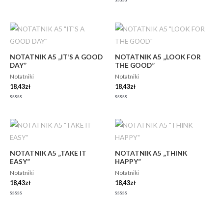
na
5
Oceniono
0
na
5
NOTATNIK A5 „IT’S A GOOD
NOTATNIK A5 „LOOK FOR
DAY”
THE GOOD”
Notatniki
Notatniki
18,43
zł
18,43
zł
Oceniono
Oceniono
0
0
na
na
5
5
NOTATNIK A5 „TAKE IT
NOTATNIK A5 „THINK
EASY”
HAPPY”
Notatniki
Notatniki
18,43
zł
18,43
zł
Oceniono
Oceniono
0
0
na
na
5
5