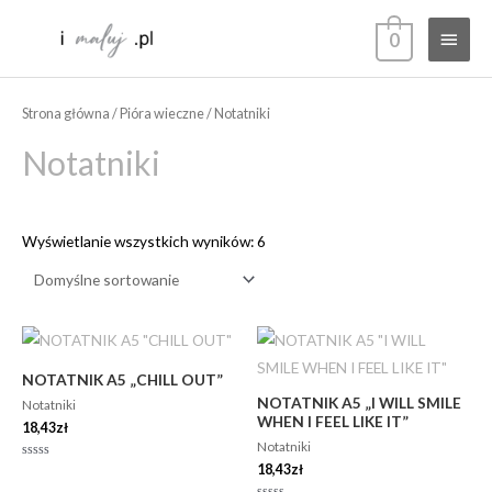
Przejdź
Głów
0
do
treści
menu
Strona główna
/
Pióra wieczne
/ Notatniki
Notatniki
Wyświetlanie wszystkich wyników: 6
NOTATNIK A5 „CHILL OUT”
NOTATNIK A5 „I WILL SMILE
Notatniki
WHEN I FEEL LIKE IT”
18,43
zł
Notatniki
18,43
zł
Oceniono
0