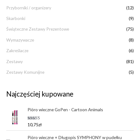
Przyborniki / organizery
(12)
Skarbonki
(9)
Świąteczne Zestawy Prezentowe
(75)
Wymazywacze
(8)
Zakreślacze
(6)
Zestawy
(81)
Zestawy Komunijne
(5)
Najczęściej kupowane
Pióro wieczne GoPen - Cartoon Animals
Oceniono
10,75
zł
5.00
na 5
Pióro wieczne + Długopis SYMPHONY w pudełku