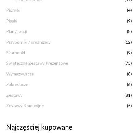
Piórniki
(4)
Pisaki
(9)
Plany lekcji
(8)
Przyborniki / organizery
(12)
Skarbonki
(9)
Świąteczne Zestawy Prezentowe
(75)
Wymazywacze
(8)
Zakreślacze
(6)
Zestawy
(81)
Zestawy Komunijne
(5)
Najczęściej kupowane