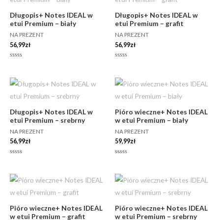
Długopis+ Notes IDEAL w
Długopis+ Notes IDEAL w
etui Premium – biały
etui Premium – grafit
NA PREZENT
NA PREZENT
56,99
zł
56,99
zł
Oceniono
Oceniono
0
0
na
na
5
5
Długopis+ Notes IDEAL w
Pióro wieczne+ Notes IDEAL
etui Premium – srebrny
w etui Premium – biały
NA PREZENT
NA PREZENT
56,99
zł
59,99
zł
Oceniono
Oceniono
0
0
na
na
5
5
Pióro wieczne+ Notes IDEAL
Pióro wieczne+ Notes IDEAL
w etui Premium – grafit
w etui Premium – srebrny