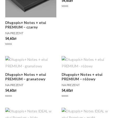
54,60
zł
Oceniono
0
na
5
Długopis+ Notes + etui
PREMIUM – czarny
NA PREZENT
54,60
zł
Oceniono
0
na
5
Długopis+ Notes + etui
Długopis+ Notes + etui
PREMIUM – granatowy
PREMIUM – różowy
NA PREZENT
NA PREZENT
54,60
zł
54,60
zł
Oceniono
Oceniono
0
0
na
na
5
5