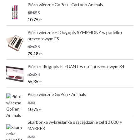
Pióro wieczne GoPen - Cartoon Animals
Oceniono
10,75
zł
5.00
na 5
Pióro wieczne + Długopis SYMPHONY w pudełku
prezentowym ES
Oceniono
79,18
zł
5.00
na 5
Pióro + długopis ELEGANT w etui prezentowym 34
Oceniono
55,35
zł
5.00
na 5
Pióro wieczne GoPen - Animals
O
10,75
zł
c
e
n
Skarbonka wykreślanka oszczędzanie cel 10 000 +
i
MARKER
o
n
o