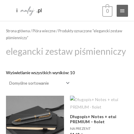
Przejdź
Głów
0
do
treści
menu
Strona główna
/
Pióra wieczne
/ Produkty oznaczone “elegancki zestaw
piśmienniczy”
elegancki zestaw piśmienniczy
Wyświetlanie wszystkich wyników: 10
Długopis+ Notes + etui
PREMIUM – fiolet
NA PREZENT