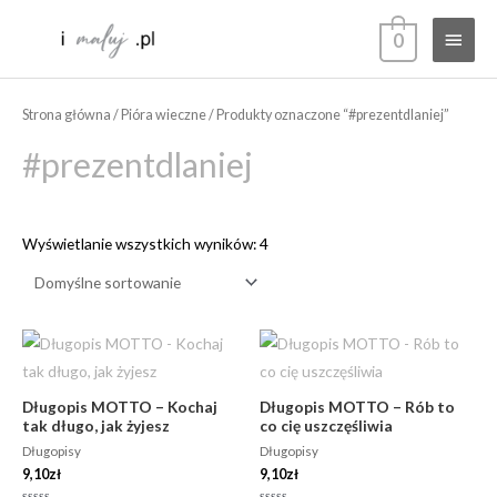
Przejdź
Głów
0
do
treści
menu
Strona główna
/
Pióra wieczne
/ Produkty oznaczone “#prezentdlaniej”
#prezentdlaniej
Wyświetlanie wszystkich wyników: 4
Długopis MOTTO – Kochaj
Długopis MOTTO – Rób to
tak długo, jak żyjesz
co cię uszczęśliwia
Długopisy
Długopisy
9,10
zł
9,10
zł