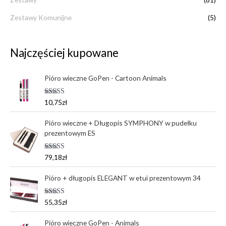
Zestawy Komunijne
(5)
Najczęściej kupowane
Pióro wieczne GoPen - Cartoon Animals
Oceniono
10,75
zł
5.00
na 5
Pióro wieczne + Długopis SYMPHONY w pudełku
prezentowym ES
Oceniono
79,18
zł
5.00
na 5
Pióro + długopis ELEGANT w etui prezentowym 34
Oceniono
55,35
zł
5.00
na 5
Pióro wieczne GoPen - Animals