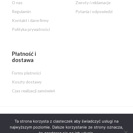
O nas
Zwroty i reklamacje
Regulamin
Pytania i odpowiedzi
Kontakt i dane firmy
Polityka prywatności
Płatność i
dostawa
Formy płatności
Koszty dostawy
Czas realizacji zamówień
Ta strona korzysta z ciasteczek aby świadczyć usługi na
Copyright © 2026 PISZ i MALUJ.pl
najwyższym poziomie. Dalsze korzystanie ze strony oznacza,