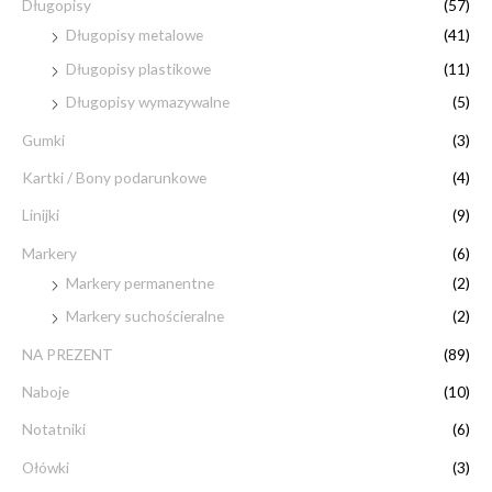
:
Długopisy
(57)
n
x
Długopisy metalowe
(41)
Długopisy plastikowe
(11)
Długopisy wymazywalne
(5)
Gumki
(3)
Kartki / Bony podarunkowe
(4)
Linijki
(9)
Markery
(6)
Markery permanentne
(2)
Markery suchościeralne
(2)
NA PREZENT
(89)
Naboje
(10)
Notatniki
(6)
Ołówki
(3)