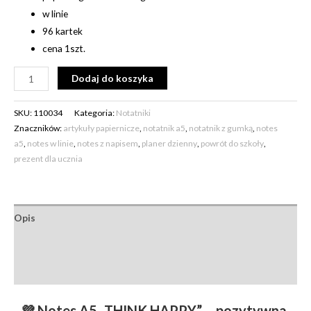
w linie
96 kartek
cena 1szt.
Alternative:
Dodaj do koszyka
SKU:
110034
Kategoria:
Notatniki
Znaczników:
artykuły papiernicze
,
notatnik a5
,
notatnik z gumką
,
notes
a5
,
notes w linie
,
notes z napisem
,
planer dzienny
,
powrót do szkoły
,
prezent dla ucznia
Opis
Informacje dodatkowe
Opinie (0)
💜 Notes A5 „THINK HAPPY” – pozytywna