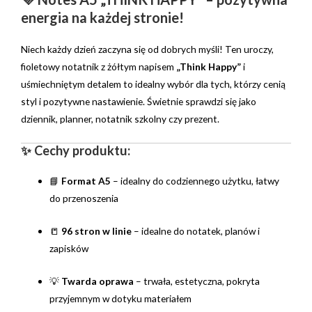
energia na każdej stronie!
Niech każdy dzień zaczyna się od dobrych myśli! Ten uroczy,
fioletowy notatnik z żółtym napisem
„Think Happy”
i
uśmiechniętym detalem to idealny wybór dla tych, którzy cenią
styl i pozytywne nastawienie. Świetnie sprawdzi się jako
dziennik, planner, notatnik szkolny czy prezent.
✨ Cechy produktu:
📘
Format A5
– idealny do codziennego użytku, łatwy
do przenoszenia
📒
96 stron w linie
– idealne do notatek, planów i
zapisków
💡
Twarda oprawa
– trwała, estetyczna, pokryta
przyjemnym w dotyku materiałem