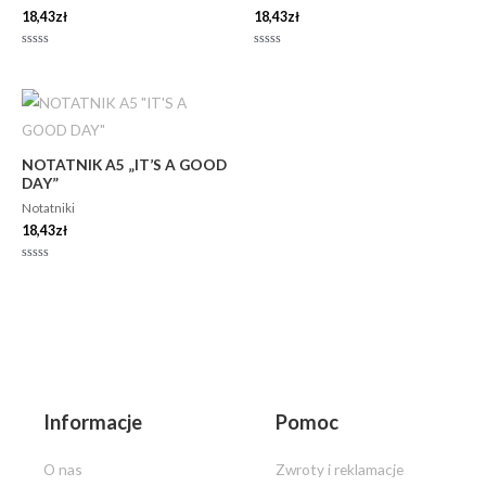
18,43
zł
18,43
zł
Oceniono
Oceniono
0
0
na
na
5
5
NOTATNIK A5 „IT’S A GOOD
DAY”
Notatniki
18,43
zł
Oceniono
0
na
5
Informacje
Pomoc
O nas
Zwroty i reklamacje