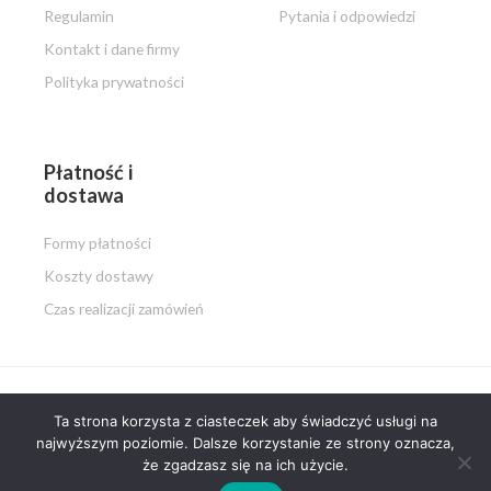
Regulamin
Pytania i odpowiedzi
Kontakt i dane firmy
Polityka prywatności
Płatność i
dostawa
Formy płatności
Koszty dostawy
Czas realizacji zamówień
Ta strona korzysta z ciasteczek aby świadczyć usługi na
Copyright © 2026 PISZ i MALUJ.pl
najwyższym poziomie. Dalsze korzystanie ze strony oznacza,
że zgadzasz się na ich użycie.
Powered by PISZ i MALUJ.pl