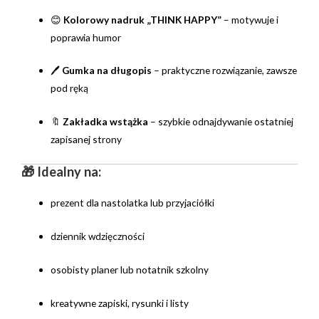
😊
Kolorowy nadruk „THINK HAPPY”
– motywuje i
poprawia humor
🖊️
Gumka na długopis
– praktyczne rozwiązanie, zawsze
pod ręką
🔖
Zakładka wstążka
– szybkie odnajdywanie ostatniej
zapisanej strony
🎁 Idealny na:
prezent dla nastolatka lub przyjaciółki
dziennik wdzięczności
osobisty planer lub notatnik szkolny
kreatywne zapiski, rysunki i listy