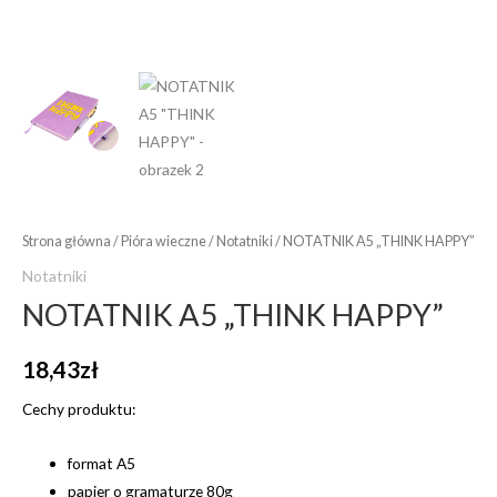
Strona główna
/
Pióra wieczne
/
Notatniki
/ NOTATNIK A5 „THINK HAPPY”
Notatniki
NOTATNIK A5 „THINK HAPPY”
18,43
zł
Cechy produktu:
format A5
papier o gramaturze 80g