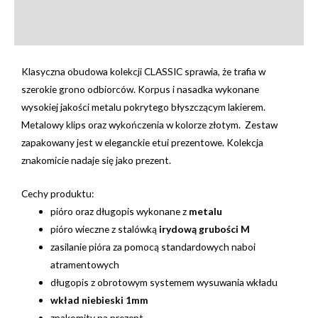
Informacje dodatkowe
Opinie (0)
Klasyczna obudowa kolekcji CLASSIC sprawia, że trafia w
szerokie grono odbiorców. Korpus i nasadka wykonane
wysokiej jakości metalu pokrytego błyszczącym lakierem.
Metalowy klips oraz wykończenia w kolorze złotym. Zestaw
zapakowany jest w eleganckie etui prezentowe. Kolekcja
znakomicie nadaje się jako prezent.
Cechy produktu:
pióro oraz długopis wykonane z
metalu
pióro wieczne z stalówką
irydową grubości M
zasilanie pióra za pomocą standardowych naboi
atramentowych
długopis z obrotowym systemem wysuwania wkładu
wkład niebieski 1mm
znakomity na prezent