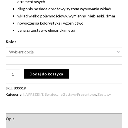
atramentowych
długopis posiada obrotowy system wysuwania wkładu
wkład wielko pojemnościowy, wymienny,
niebieski, 1mm
nowoczesna kolorystyka i wzornictwo
cena za zestaw w eleganckim etui
Kolor
Alternative:
Dodaj do koszyka
SKU:
830019
Kategorie:
NA PREZENT
,
Świąteczne Zestawy Prezentowe
,
Zestawy
Opis