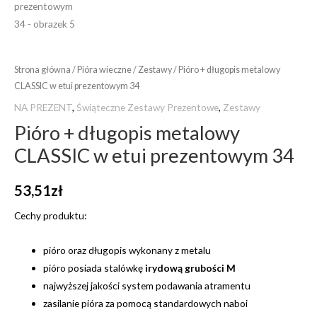
Strona główna
/
Pióra wieczne
/
Zestawy
/ Pióro + długopis metalowy
CLASSIC w etui prezentowym 34
NA PREZENT
,
Świąteczne Zestawy Prezentowe
,
Zestawy
Pióro + długopis metalowy
CLASSIC w etui prezentowym 34
53,51
zł
Cechy produktu:
pióro oraz długopis wykonany z metalu
pióro posiada stalówkę
irydową grubości M
najwyższej jakości system podawania atramentu
zasilanie pióra za pomocą standardowych naboi