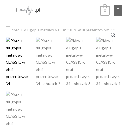
Przejdź
Głó
0
do
treści
men
ilość
Pióro
+
długopis
metalowy
CLASSIC
w
etui
prezentowym
34