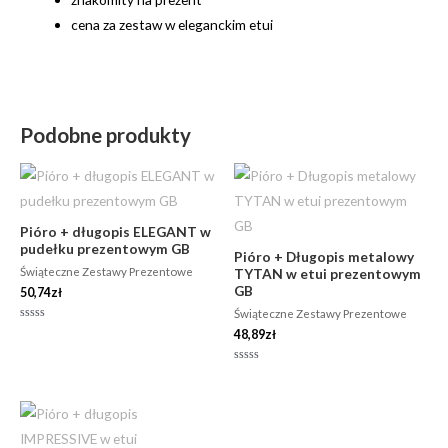
cena za zestaw w eleganckim etui
Podobne produkty
Pióro + długopis ELEGANT w
pudełku prezentowym GB
Pióro + Długopis metalowy
Świąteczne Zestawy Prezentowe
TYTAN w etui prezentowym
GB
50,74
zł
Świąteczne Zestawy Prezentowe
Oceniono
48,89
zł
0
na
5
Oceniono
0
na
5