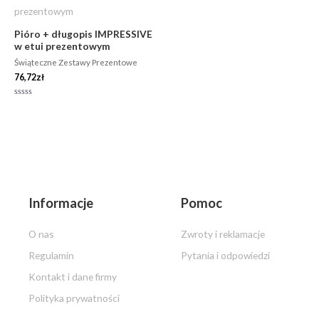
Pióro + długopis IMPRESSIVE
w etui prezentowym
Świąteczne Zestawy Prezentowe
76,72
zł
Oceniono
0
na
5
Informacje
Pomoc
O nas
Zwroty i reklamacje
Regulamin
Pytania i odpowiedzi
Kontakt i dane firmy
Polityka prywatności