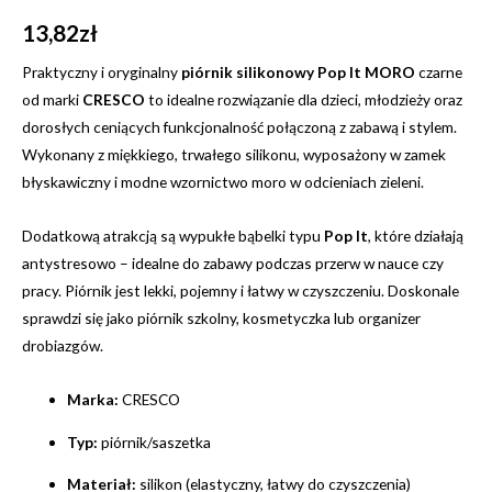
13,82
zł
Praktyczny i oryginalny
piórnik silikonowy Pop It MORO
czarne
od marki
CRESCO
to idealne rozwiązanie dla dzieci, młodzieży oraz
dorosłych ceniących funkcjonalność połączoną z zabawą i stylem.
Wykonany z miękkiego, trwałego silikonu, wyposażony w zamek
błyskawiczny i modne wzornictwo moro w odcieniach zieleni.
Dodatkową atrakcją są wypukłe bąbelki typu
Pop It
, które działają
antystresowo – idealne do zabawy podczas przerw w nauce czy
pracy. Piórnik jest lekki, pojemny i łatwy w czyszczeniu. Doskonale
sprawdzi się jako piórnik szkolny, kosmetyczka lub organizer
drobiazgów.
Marka:
CRESCO
Typ:
piórnik/saszetka
Materiał:
silikon (elastyczny, łatwy do czyszczenia)