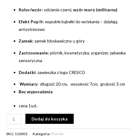
Kolor/wzór:
odcienie czerni,
wzór moro (militarny)
Efekt Pop It:
wypukłe bąbelki do wciskania – działają
antystresowo
Zamek:
zamek błyskawiczny u góry
Zastosowanie:
piórnik, kosmetyczka, organizer, zabawka
sensoryczna
Dodatki:
zawieszka z logo CRESCO
Wymiary
: długość 20 cm, wysokość 7cm, grubość 3 cm
Bez wyposażenia
cena 1szt.
Alternative:
Dodaj do koszyka
SKU:
110001
Kategoria:
Piórniki