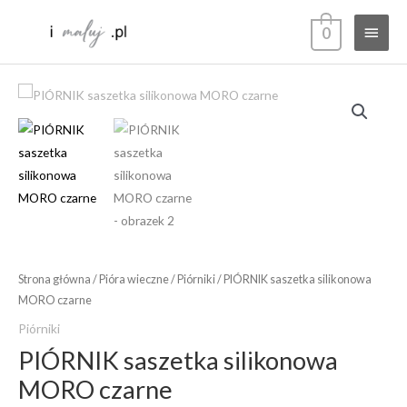
Przejdź
Głów
0
do
treści
menu
ilość
PIÓRNIK
saszetka
silikonowa
MORO
czarne
Strona główna
/
Pióra wieczne
/
Piórniki
/ PIÓRNIK saszetka silikonowa
MORO czarne
Piórniki
PIÓRNIK saszetka silikonowa
MORO czarne