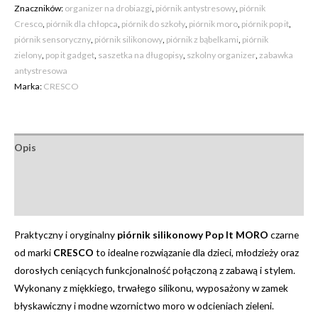
Znaczników:
organizer na drobiazgi
,
piórnik antystresowy
,
piórnik
Cresco
,
piórnik dla chłopca
,
piórnik do szkoły
,
piórnik moro
,
piórnik pop it
,
piórnik sensoryczny
,
piórnik silikonowy
,
piórnik z bąbelkami
,
piórnik
zielony
,
pop it gadget
,
saszetka na długopisy
,
szkolny organizer
,
zabawka
antystresowa
Marka:
CRESCO
Opis
Informacje dodatkowe
Opinie (0)
Praktyczny i oryginalny
piórnik silikonowy Pop It MORO
czarne
od marki
CRESCO
to idealne rozwiązanie dla dzieci, młodzieży oraz
dorosłych ceniących funkcjonalność połączoną z zabawą i stylem.
Wykonany z miękkiego, trwałego silikonu, wyposażony w zamek
błyskawiczny i modne wzornictwo moro w odcieniach zieleni.