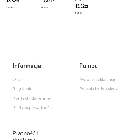
13,82
zł
13,82
zł
13,82
zł
Oceniono
Oceniono
0
0
Oceniono
na
na
0
5
5
na
5
Informacje
Pomoc
O nas
Zwroty i reklamacje
Regulamin
Pytania i odpowiedzi
Kontakt i dane firmy
Polityka prywatności
Płatność i
dostawa