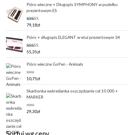
Pióro wieczne + Długopis SYMPHONY w pudełku
prezentowym ES
Oceniono
79,18
zł
5.00
na 5
Pióro + długopis ELEGANT w etui prezentowym 34
Oceniono
55,35
zł
5.00
na 5
Pióro wieczne GoPen - Animals
O
10,75
zł
c
e
n
Skarbonka wykreślanka oszczędzanie cel 10 000 +
i
MARKER
o
n
o
0
O
29,30
zł
n
c
a
e
5
n
i
o
Sortuj wg ceny
n