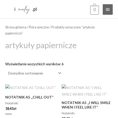
Przejdź
Głów
0
do
treści
menu
Strona główna
/
Pióra wieczne
/ Produkty oznaczone “artykuły
papiernicze”
artykuły papiernicze
Wyświetlanie wszystkich wyników: 6
NOTATNIK A5 „CHILL OUT”
NOTATNIK A5 „I WILL SMILE
Notatniki
WHEN I FEEL LIKE IT”
18,43
zł
Notatniki