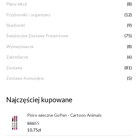
Plany lekcji
(8)
Przyborniki / organizery
(12)
Skarbonki
(9)
Świąteczne Zestawy Prezentowe
(75)
Wymazywacze
(8)
Zakreślacze
(6)
Zestawy
(81)
Zestawy Komunijne
(5)
Najczęściej kupowane
Pióro wieczne GoPen - Cartoon Animals
Oceniono
10,75
zł
5.00
na 5