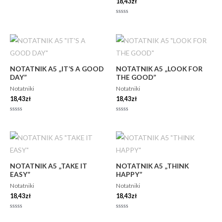
18,43
zł
Oceniono
0
na
5
Oceniono
0
na
5
NOTATNIK A5 „IT’S A GOOD
NOTATNIK A5 „LOOK FOR
DAY”
THE GOOD”
Notatniki
Notatniki
18,43
zł
18,43
zł
Oceniono
Oceniono
0
0
na
na
5
5
NOTATNIK A5 „TAKE IT
NOTATNIK A5 „THINK
EASY”
HAPPY”
Notatniki
Notatniki
18,43
zł
18,43
zł
Oceniono
Oceniono
0
0