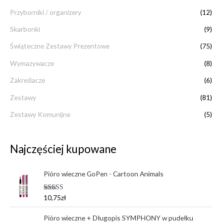
Przyborniki / organizery
(12)
Skarbonki
(9)
Świąteczne Zestawy Prezentowe
(75)
Wymazywacze
(8)
Zakreślacze
(6)
Zestawy
(81)
Zestawy Komunijne
(5)
Najczęściej kupowane
Pióro wieczne GoPen - Cartoon Animals
Oceniono
10,75
zł
5.00
na 5
Pióro wieczne + Długopis SYMPHONY w pudełku