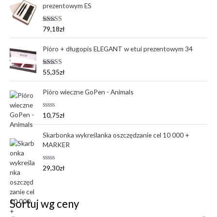
prezentowym ES
Oceniono
79,18
zł
5.00
na 5
Pióro + długopis ELEGANT w etui prezentowym 34
Oceniono
55,35
zł
5.00
na 5
Pióro wieczne GoPen - Animals
O
10,75
zł
c
e
n
Skarbonka wykreślanka oszczędzanie cel 10 000 +
i
MARKER
o
n
o
0
O
29,30
zł
n
c
a
e
5
n
i
o
Sortuj wg ceny
n
o