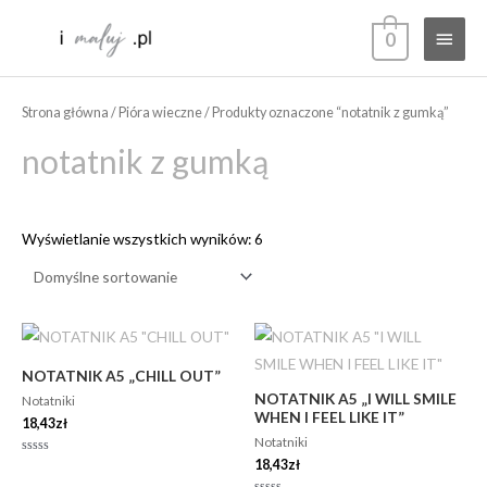
Przejdź
Głów
0
do
treści
menu
Strona główna
/
Pióra wieczne
/ Produkty oznaczone “notatnik z gumką”
notatnik z gumką
Wyświetlanie wszystkich wyników: 6
NOTATNIK A5 „CHILL OUT”
NOTATNIK A5 „I WILL SMILE
Notatniki
WHEN I FEEL LIKE IT”
18,43
zł
Notatniki
18,43
zł
Oceniono
0