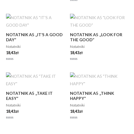
na
5
Oceniono
0
na
5
NOTATNIK A5 „IT’S A GOOD
NOTATNIK A5 „LOOK FOR
DAY”
THE GOOD”
Notatniki
Notatniki
18,43
zł
18,43
zł
Oceniono
Oceniono
0
0
na
na
5
5
NOTATNIK A5 „TAKE IT
NOTATNIK A5 „THINK
EASY”
HAPPY”
Notatniki
Notatniki
18,43
zł
18,43
zł
Oceniono
Oceniono
0
0
na
na
5
5