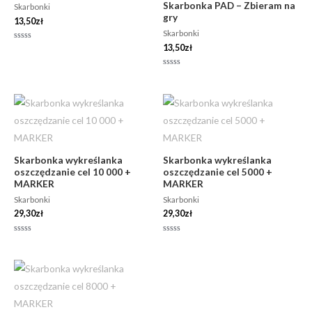
Skarbonka PAD – Zbieram na
Skarbonki
gry
13,50
zł
Skarbonki
13,50
zł
Oceniono
0
na
5
Oceniono
0
na
5
Skarbonka wykreślanka
Skarbonka wykreślanka
oszczędzanie cel 10 000 +
oszczędzanie cel 5000 +
MARKER
MARKER
Skarbonki
Skarbonki
29,30
zł
29,30
zł
Oceniono
Oceniono
0
0
na
na
5
5