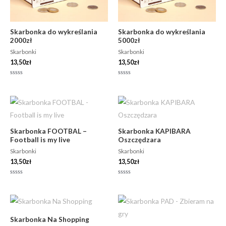
Skarbonka do wykreślania
Skarbonka do wykreślania
2000zł
5000zł
Skarbonki
Skarbonki
13,50
zł
13,50
zł
Oceniono
Oceniono
0
0
na
na
5
5
Skarbonka FOOTBAL –
Skarbonka KAPIBARA
Football is my live
Oszczędzara
Skarbonki
Skarbonki
13,50
zł
13,50
zł
Oceniono
Oceniono
0
0
na
na
5
5
Skarbonka Na Shopping