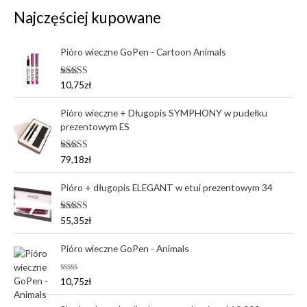
Najczęściej kupowane
Pióro wieczne GoPen - Cartoon Animals
Oceniono
10,75
zł
5.00
na 5
Pióro wieczne + Długopis SYMPHONY w pudełku
prezentowym ES
Oceniono
79,18
zł
5.00
na 5
Pióro + długopis ELEGANT w etui prezentowym 34
Oceniono
55,35
zł
5.00
na 5
Pióro wieczne GoPen - Animals
O
10,75
zł
c
e