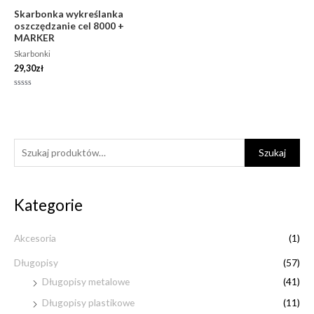
Skarbonka wykreślanka
oszczędzanie cel 8000 +
MARKER
Skarbonki
29,30
zł
Oceniono
0
na
5
S
C
C
Szukaj
z
e
e
u
n
n
Kategorie
k
a
a
a
m
m
Akcesoria
(1)
j
i
a
:
Długopisy
(57)
n
x
Długopisy metalowe
(41)
Długopisy plastikowe
(11)