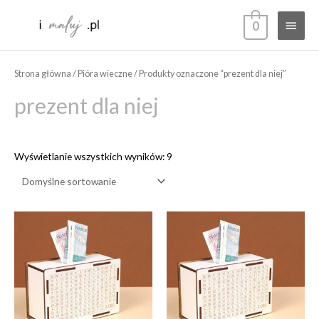
Przejdź
Głów
0
do
treści
menu
Strona główna
/
Pióra wieczne
/ Produkty oznaczone “prezent dla niej”
prezent dla niej
Wyświetlanie wszystkich wyników: 9