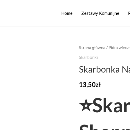
Home
Zestawy Komunijne
ilość
Strona główna
/
Pióra wiecz
Skarbonka
Skarbonki
Na
Skarbonka N
Shopping
13,50
zł
⭐
Ska