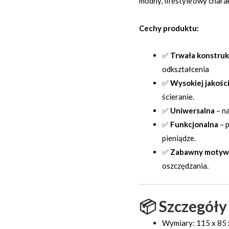
modny, lifestyle’owy charak
Cechy produktu:
✅
Trwała konstruk
odkształcenia
✅
Wysokiej jakośc
ścieranie.
✅
Uniwersalna
– na
✅
Funkcjonalna
– 
pieniądze.
✅
Zabawny motyw
oszczędzania.
📦 Szczegóły
Wymiary: 115 x 85 