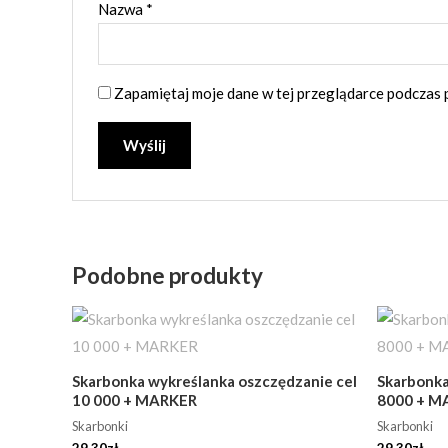
Nazwa
*
Zapamiętaj moje dane w tej przeglądarce podczas 
A
l
t
e
Podobne produkty
r
n
a
t
Skarbonka wykreślanka oszczędzanie cel
Skarbonka
10 000 + MARKER
8000 + M
i
Skarbonki
Skarbonki
v