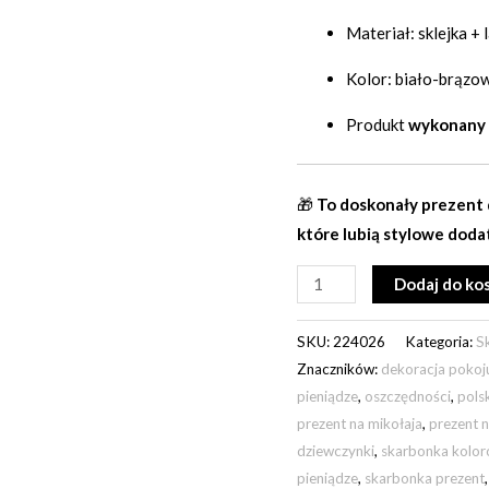
Materiał: sklejka + 
Kolor: biało-brązo
Produkt
wykonany 
🎁
To doskonały prezent d
które lubią stylowe doda
Dodaj do ko
SKU:
224026
Kategoria:
S
Znaczników:
dekoracja pokoj
pieniądze
,
oszczędności
,
pols
prezent na mikołaja
,
prezent n
dziewczynki
,
skarbonka kolo
pieniądze
,
skarbonka prezent