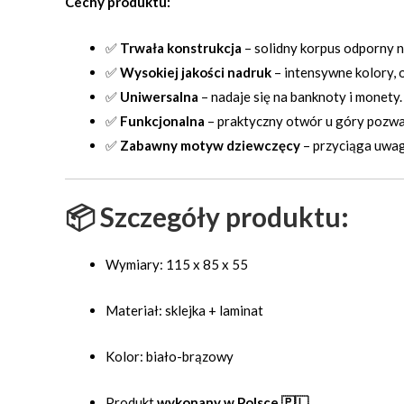
Cechy produktu:
✅
Trwała konstrukcja
– solidny korpus odporny n
✅
Wysokiej jakości nadruk
– intensywne kolory, o
✅
Uniwersalna
– nadaje się na banknoty i monety.
✅
Funkcjonalna
– praktyczny otwór u góry pozwa
✅
Zabawny motyw dziewczęcy
– przyciąga uwag
📦 Szczegóły produktu:
Wymiary: 115 x 85 x 55
Materiał: sklejka + laminat
Kolor: biało-brązowy
Produkt
wykonany w Polsce 🇵🇱