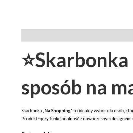
Opis
Opinie (0)
⭐
Skarbonka 
sposób na mą
Skarbonka
„Na Shopping”
to idealny wybór dla osób, kt
Produkt łączy funkcjonalność z nowoczesnym designem: na 