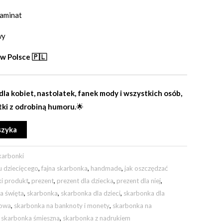
laminat
wy
w Polsce 🇵🇱
la kobiet, nastolatek, fanek mody i wszystkich osób,
tki z odrobiną humoru.
🌟
Alternative:
szyka
karbonki
u dziecięcego
,
fajna skarbonka
,
handmade
,
jak oszczędzać
ki produkt
,
prezent
,
prezent dla dziecka
,
prezent dla niej
,
a święta
,
skarbonka
,
skarbonka dla dzieci
,
skarbonka dla
rowa
,
skarbonka na banknoty i monety
,
skarbonka na
,
skarbonka śmieszna
,
skarbonka z nadrukiem