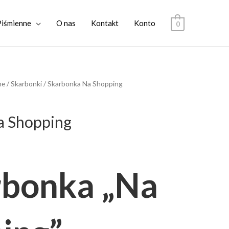
Piśmienne
O nas
Kontakt
Konto
0
ne
/
Skarbonki
/ Skarbonka Na Shopping
a Shopping
rbonka „Na