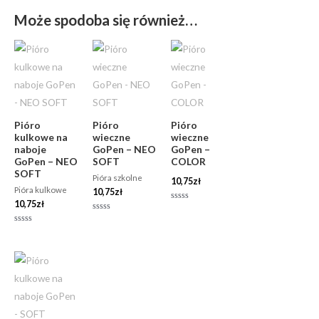
Może spodoba się również…
Pióro
Pióro
Pióro
kulkowe na
wieczne
wieczne
naboje
GoPen – NEO
GoPen –
GoPen – NEO
SOFT
COLOR
SOFT
Pióra szkolne
10,75
zł
Pióra kulkowe
10,75
zł
10,75
zł
Oceniono
0
Oceniono
na
0
Oceniono
5
na
0
5
na
5