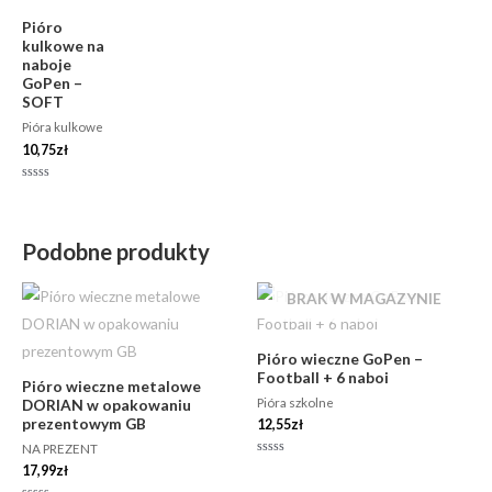
Pióro
kulkowe na
naboje
GoPen –
SOFT
Pióra kulkowe
10,75
zł
Oceniono
0
na
5
Podobne produkty
BRAK W MAGAZYNIE
Pióro wieczne GoPen –
Football + 6 naboi
Pióro wieczne metalowe
Pióra szkolne
DORIAN w opakowaniu
prezentowym GB
12,55
zł
NA PREZENT
Oceniono
17,99
zł
0
na