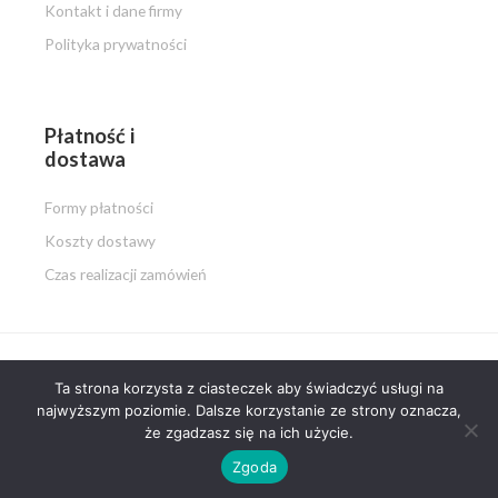
Kontakt i dane firmy
Polityka prywatności
Płatność i
dostawa
Formy płatności
Koszty dostawy
Czas realizacji zamówień
Ta strona korzysta z ciasteczek aby świadczyć usługi na
Copyright © 2026 PISZ i MALUJ.pl
najwyższym poziomie. Dalsze korzystanie ze strony oznacza,
że zgadzasz się na ich użycie.
Powered by PISZ i MALUJ.pl
Zgoda