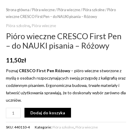
Strona główna
/
Pióra wieczne
/
Pióra wieczne
/
Pióra szkolne
/ Pióro
wieczne CRESCO First Pen – do NAUKI pisania – Różowy
Pióra szkolne
,
Pióra wieczne
Pióro wieczne CRESCO First Pen
– do NAUKI pisania – Różowy
11,50
zł
Poznaj
CRESCO First Pen Różowy
– pióro wieczne stworzone z
myślą o osobach rozpoczynających swoją przygodę z kaligrafią oraz
codziennym pisaniem. Ergonomiczna budowa, trwałe materiały i
łatwość użytkowania sprawiają, że to doskonały wybór zarówno dla
uczniów.
Alternative:
Dodaj do koszyka
SKU:
440110-4
Kategorie:
Pióra szkolne
,
Pióra wieczne