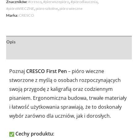
Znaczników:
#cresco
,
#pierwszepióro
,
#piórodlaucznia
,
#pióroWIECZNE
,
pióro szkolne
,
pióro wieczne
Marka:
CRESCO
Opis
Opinie (0)
Poznaj
CRESCO First Pen
– pióro wieczne
stworzone z myślą o osobach rozpoczynających
swoją przygodę z kaligrafią oraz codziennym
pisaniem. Ergonomiczna budowa, trwałe materiały
i łatwość użytkowania sprawiają, że to doskonały
wybór zarówno dla uczniów, jak i dorosłych.
Cechy produktu: