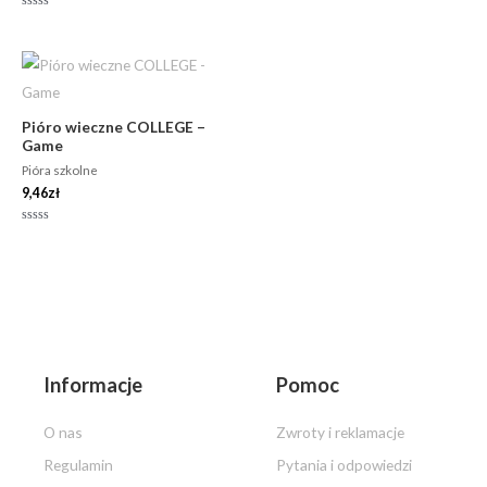
5
Oceniono
0
na
5
Pióro wieczne COLLEGE –
Game
Pióra szkolne
9,46
zł
Oceniono
0
na
5
Informacje
Pomoc
O nas
Zwroty i reklamacje
Regulamin
Pytania i odpowiedzi